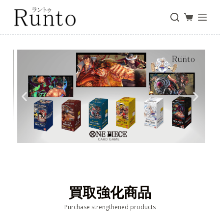
コ
ン
テ
ン
ツ
へ
ス
ONE PIECE
キ
ッ
Click Here
プ
買取強化商品
Purchase strengthened products