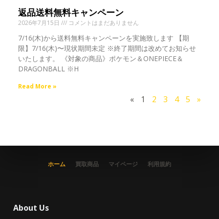
返品送料無料キャンペーン
2026年7月15日
コメントはまだありません
7/16(木)から送料無料キャンペーンを実施致します 【期
限】7/16(木)〜現状期間未定 ※終了期間は改めてお知らせ
いたします。 《対象の商品》ポケモン＆ONEPIECE＆
DRAGONBALL ※H
Read More »
«
1
2
3
4
5
»
ホーム
買取商品
マイページ
利用規約
About Us