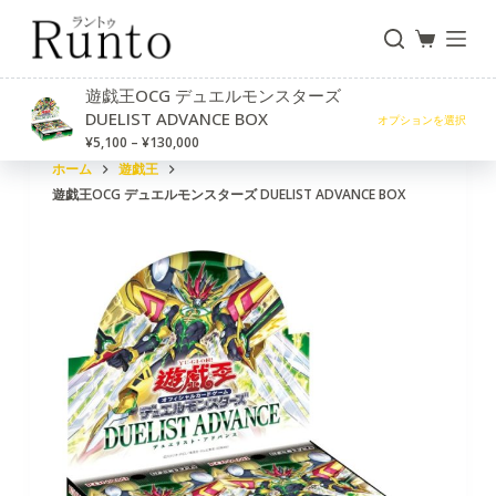
コ
ン
テ
遊戯王OCG デュエルモンスターズ
ン
DUELIST ADVANCE BOX
オプションを選択
¥
5,100
–
¥
130,000
ツ
ホーム
遊戯王
へ
遊戯王OCG デュエルモンスターズ DUELIST ADVANCE BOX
ス
キ
ッ
プ